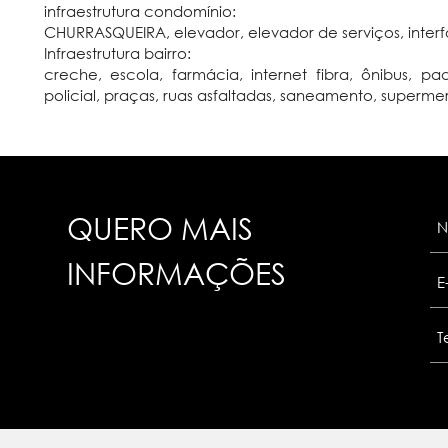
infraestrutura condomínio:
CHURRASQUEIRA, elevador, elevador de serviços, interfon
Infraestrutura bairro:
creche, escola, farmácia, internet fibra, ônibus, p
policial, praças, ruas asfaltadas, saneamento, superm
QUERO MAIS
INFORMAÇÕES