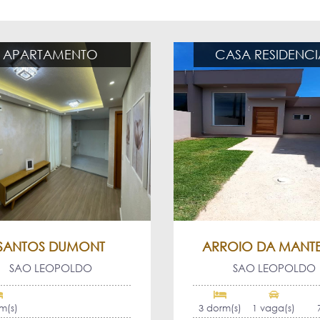
APARTAMENTO
CASA RESIDENCI
SANTOS DUMONT
ARROIO DA MANT
SAO LEOPOLDO
SAO LEOPOLDO
m(s)
3 dorm(s)
1 vaga(s)