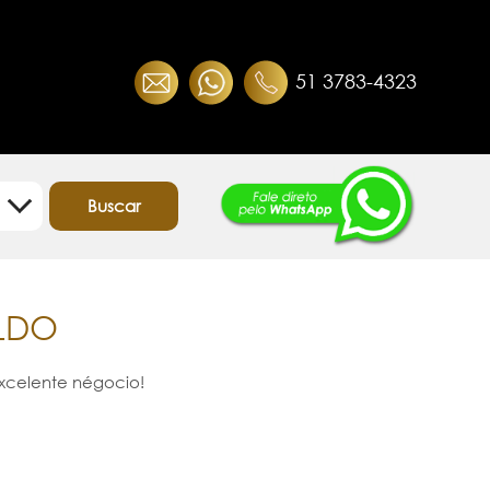
51 3783-4323
s
LDO
excelente négocio!