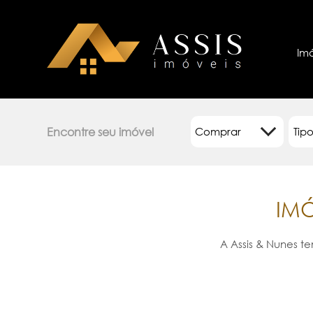
Im
Encontre seu imóvel
Tip
IM
A Assis & Nunes t