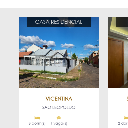
CASA RESIDENCIAL
VICENTINA
SAO LEOPOLDO
3 dorm(s)
1 vaga(s)
2 dor