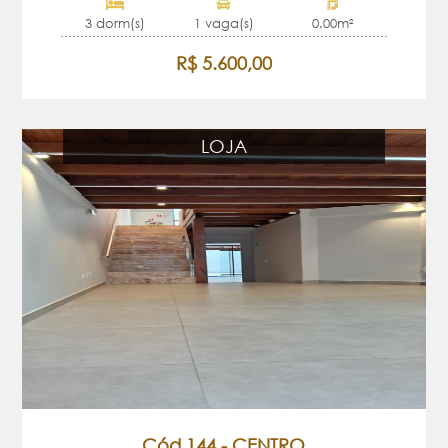
3 dorm(s)
1 vaga(s)
0.00m²
R$ 5.600,00
LOJA
Cód.144 - CENTRO