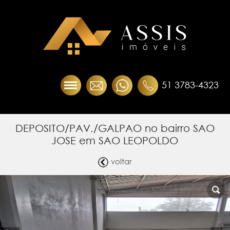
51 3783-4323
DEPOSITO/PAV./GALPAO no bairro SAO
JOSE em SAO LEOPOLDO
voltar