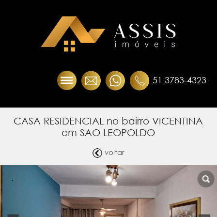
51 3783-4323
CASA RESIDENCIAL no bairro VICENTINA
em SAO LEOPOLDO
voltar