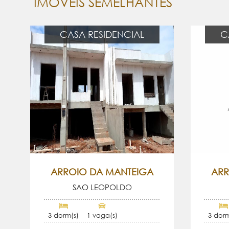
IMÓVEIS SEMELHANTES
CASA RESIDENCIAL
C
ARROIO DA MANTEIGA
ARR
SAO LEOPOLDO
3 dorm(s)
1 vaga(s)
3 dorm