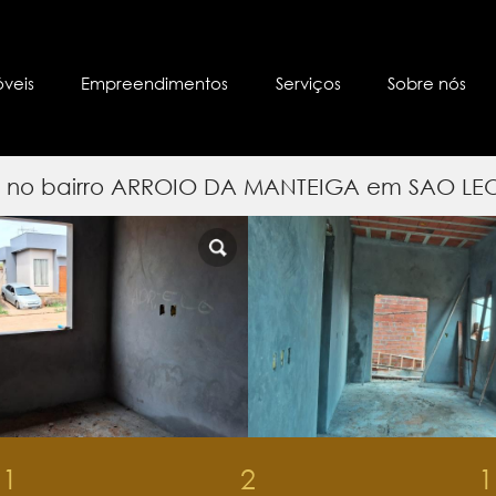
óveis
Empreendimentos
Serviços
Sobre nós
s) no bairro ARROIO DA MANTEIGA em SAO L
1
2
1