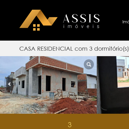
Im
CASA RESIDENCIAL com 3 dormitório(
3