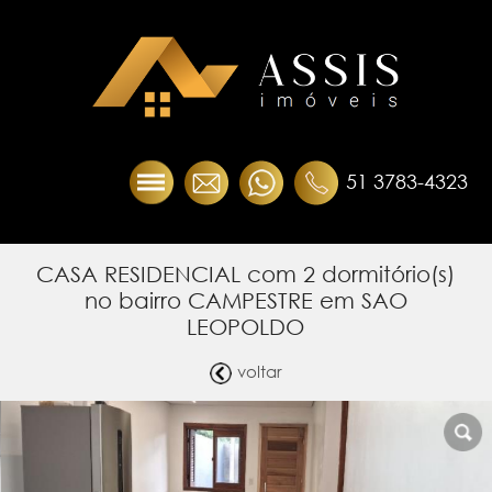
51 3783-4323
CASA RESIDENCIAL com 2 dormitório(s)
no bairro CAMPESTRE em SAO
LEOPOLDO
voltar