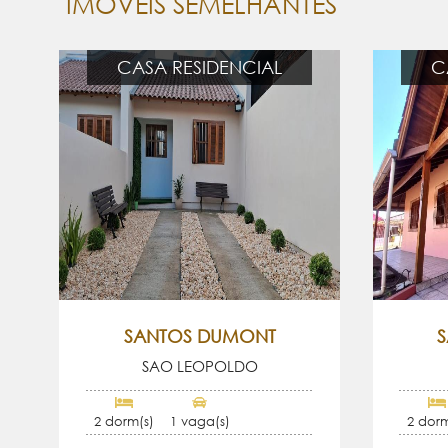
IMÓVEIS SEMELHANTES
CASA RESIDENCIAL
C
SANTOS DUMONT
SAO LEOPOLDO
2 dorm(s)
1 vaga(s)
2 dorm