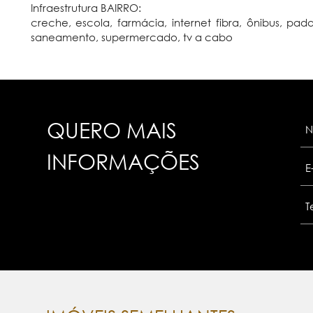
Infraestrutura BAIRRO:
creche, escola, farmácia, internet fibra, ônibus, pad
saneamento, supermercado, tv a cabo
QUERO MAIS
INFORMAÇÕES