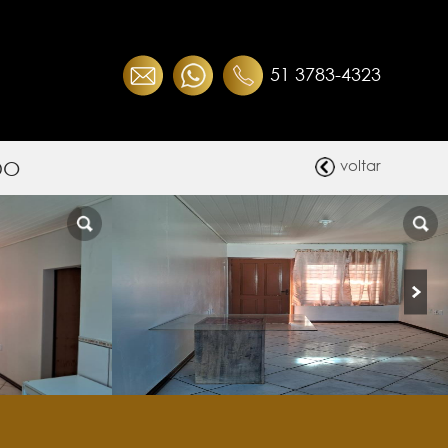
51 3783-4323
DO
voltar