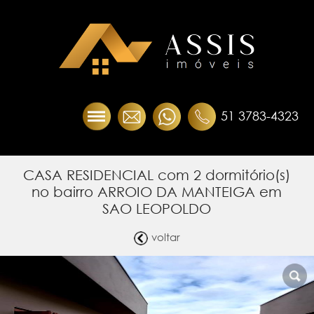
51 3783-4323
CASA RESIDENCIAL com 2 dormitório(s)
no bairro ARROIO DA MANTEIGA em
SAO LEOPOLDO
voltar