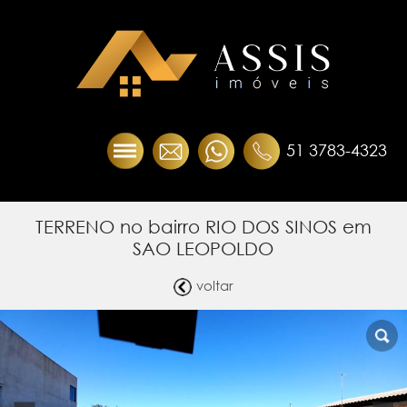
51 3783-4323
TERRENO no bairro RIO DOS SINOS em
SAO LEOPOLDO
voltar