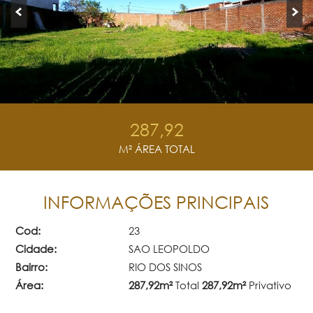
287,92
M² ÁREA TOTAL
INFORMAÇÕES PRINCIPAIS
Cod:
23
Cidade:
SAO LEOPOLDO
Bairro:
RIO DOS SINOS
Área:
287,92m²
Total
287,92m²
Privativo