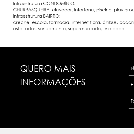
Infraestrutura CONDOMÍNIO:
CHURRASQUEIRA, elevador, interfone, piscina, play grou
Infraestrutura BAIRRO:
creche, escola, farmácia, internet fibra, ônibus, padari
asfaltadas, saneamento, supermercado, tv a cabo
QUERO MAIS
INFORMAÇÕES