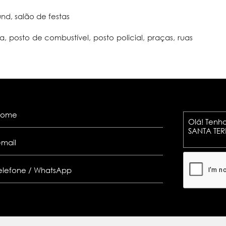
nd, salão de festas
a, posto de combustível, posto policial, praças, ruas