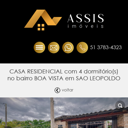
51 3783-4323
CASA RESIDENCIAL com 4 dormitório(s)
no bairro BOA VISTA em SAO LEOPOLDO
voltar