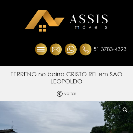
51 3783-4323
TERRENO no bairro CRISTO REI em SAO
LEOPOLDO
voltar