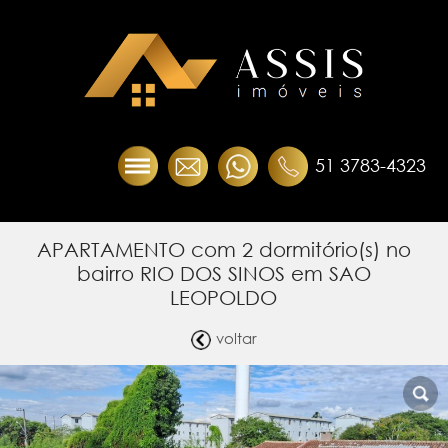
51 3783-4323
APARTAMENTO com 2 dormitório(s) no
bairro RIO DOS SINOS em SAO
LEOPOLDO
voltar