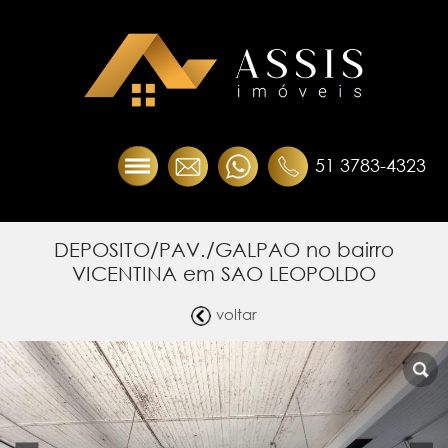
51 3783-4323
DEPOSITO/PAV./GALPAO no bairro
VICENTINA em SAO LEOPOLDO
voltar