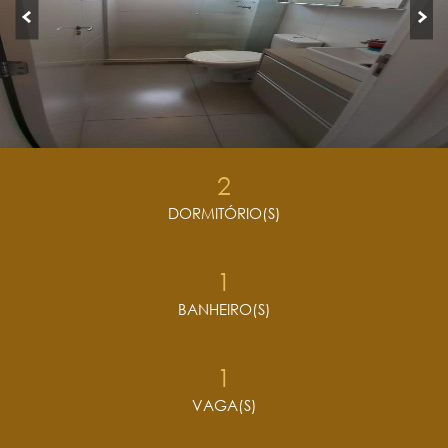
2
DORMITÓRIO(S)
1
BANHEIRO(S)
1
VAGA(S)