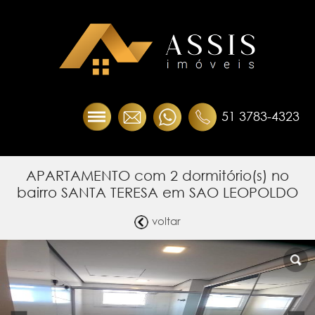
51 3783-4323
APARTAMENTO com 2 dormitório(s) no
bairro SANTA TERESA em SAO LEOPOLDO
voltar