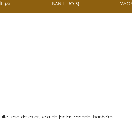
ÍTE(S)
BANHEIRO(S)
VAGA
ite, sala de estar, sala de jantar, sacada, banheiro