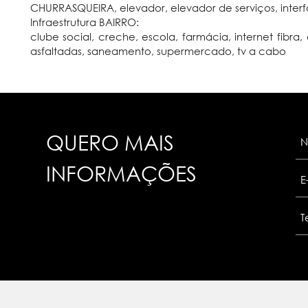
CHURRASQUEIRA, elevador, elevador de serviços, interfo
Infraestrutura BAIRRO:
clube social, creche, escola, farmácia, internet fibra,
asfaltadas, saneamento, supermercado, tv a cabo
QUERO MAIS
INFORMAÇÕES