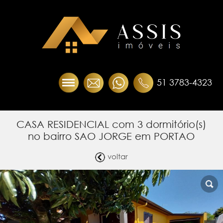
51 3783-4323
CASA RESIDENCIAL com 3 dormitório(s)
no bairro SAO JORGE em PORTAO
voltar