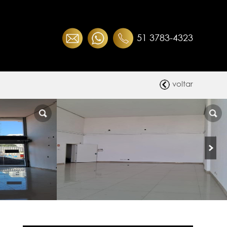
51 3783-4323
voltar