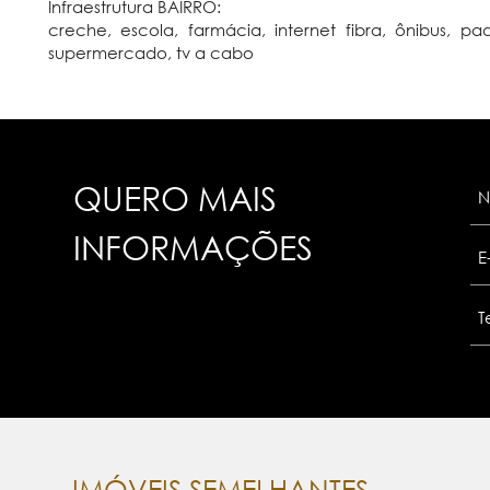
Infraestrutura BAIRRO:
creche, escola, farmácia, internet fibra, ônibus, p
supermercado, tv a cabo
QUERO MAIS
INFORMAÇÕES
IMÓVEIS SEMELHANTES