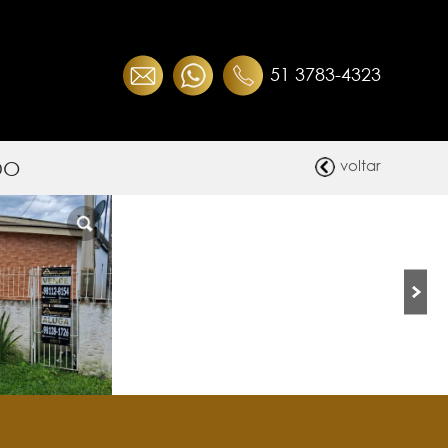
51 3783-4323
DO
voltar