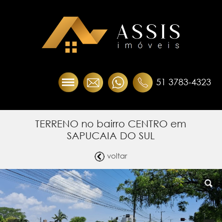
51 3783-4323
TERRENO no bairro CENTRO em
SAPUCAIA DO SUL
voltar